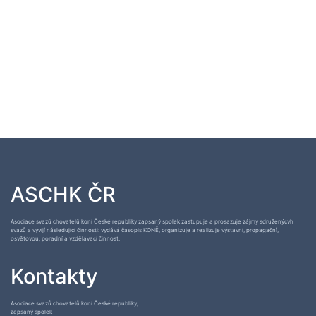
ASCHK ČR
Asociace svazů chovatelů koní České republiky zapsaný spolek zastupuje a prosazuje zájmy sdruženýcvh
svazů a vyvíjí následující činnosti: vydává časopis KONĚ, organizuje a realizuje výstavní, propagační,
osvětovou, poradní a vzdělávací činnost.
Kontakty
Asociace svazů chovatelů koní České republiky,
zapsaný spolek