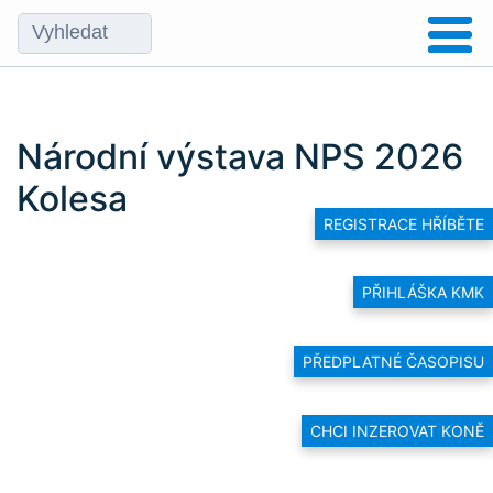
Národní výstava NPS 2026
Kolesa
REGISTRACE HŘÍBĚTE
PŘIHLÁŠKA KMK
PŘEDPLATNÉ ČASOPISU
CHCI INZEROVAT KONĚ