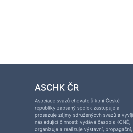
ASCHK ČR
Asociace svazů chovatelů koní České
republiky zapsaný spolek zastupuje a
prosazuje zájmy sdruženýcvh svazů a vyvíj
následující činnosti: vydává časopis KONĚ,
organizuje a realizuje výstavní, propagační,