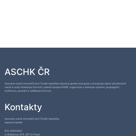
ASCHK ČR
Asociace svazů chovatelů koní České republiky zapsaný spolek zastupuje a prosazuje zájmy sdruženýcvh
svazů a vyvíjí následující činnosti: vydává časopis KONĚ, organizuje a realizuje výstavní, propagační,
osvětovou, poradní a vzdělávací činnost.
Kontakty
Asociace svazů chovatelů koní České republiky,
zapsaný spolek
IČO: 00551643
U Hřebčince 479, 397 01 Písek