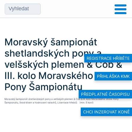
Moravský šampionát
shetlandských pony a
REGISTRACE HŘÍBĚTE
velšských plemen & Cob &
III. kolo Moravského Show
PŘIHLÁŠKA KMK
Pony Šampionátu
PŘEDPLATNÉ ČASOPISU
Moravský šampionát shetlandských pony a velšských plemen & Cob & III. kolo Moravského Show Pony
Šampionátu, Svod klisen a hodnocení valachů, Licentace hřebců (min. 5 koní)
CHCI INZEROVAT KONĚ