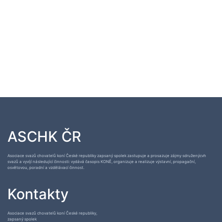
ASCHK ČR
Asociace svazů chovatelů koní České republiky zapsaný spolek zastupuje a prosazuje zájmy sdruženýcvh
svazů a vyvíjí následující činnosti: vydává časopis KONĚ, organizuje a realizuje výstavní, propagační,
osvětovou, poradní a vzdělávací činnost.
Kontakty
Asociace svazů chovatelů koní České republiky,
zapsaný spolek