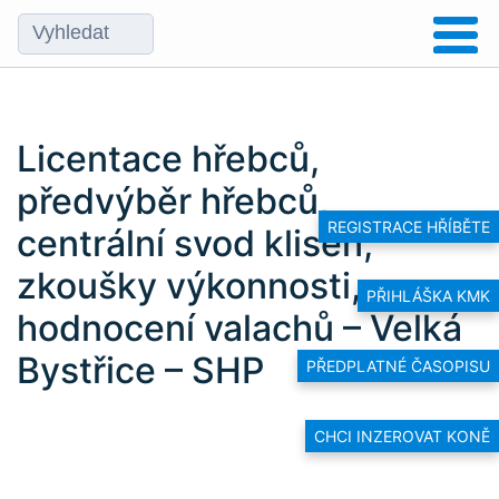
Licentace hřebců,
předvýběr hřebců,
REGISTRACE HŘÍBĚTE
centrální svod klisen,
zkoušky výkonnosti,
PŘIHLÁŠKA KMK
hodnocení valachů – Velká
Bystřice – SHP
PŘEDPLATNÉ ČASOPISU
CHCI INZEROVAT KONĚ