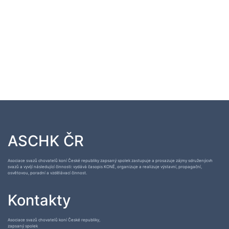
ASCHK ČR
Asociace svazů chovatelů koní České republiky zapsaný spolek zastupuje a prosazuje zájmy sdruženýcvh
svazů a vyvíjí následující činnosti: vydává časopis KONĚ, organizuje a realizuje výstavní, propagační,
osvětovou, poradní a vzdělávací činnost.
Kontakty
Asociace svazů chovatelů koní České republiky,
zapsaný spolek