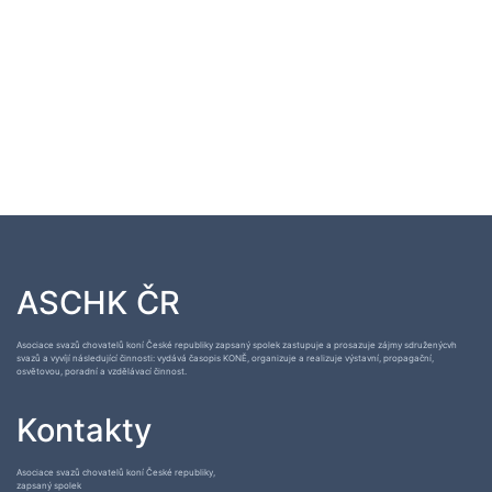
ASCHK ČR
Asociace svazů chovatelů koní České republiky zapsaný spolek zastupuje a prosazuje zájmy sdruženýcvh
svazů a vyvíjí následující činnosti: vydává časopis KONĚ, organizuje a realizuje výstavní, propagační,
osvětovou, poradní a vzdělávací činnost.
Kontakty
Asociace svazů chovatelů koní České republiky,
zapsaný spolek