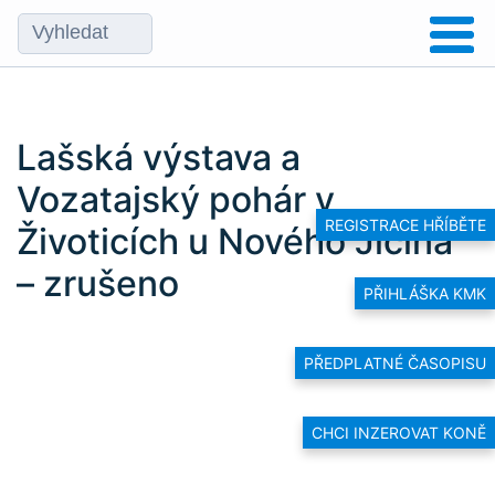
Lašská výstava a
Vozatajský pohár v
REGISTRACE HŘÍBĚTE
Životicích u Nového Jičína
– zrušeno
PŘIHLÁŠKA KMK
PŘEDPLATNÉ ČASOPISU
CHCI INZEROVAT KONĚ