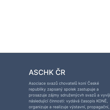
ASCHK ČR
Asociace svazů chovatelů koní České
republiky zapsaný spolek zastupuje a
prosazuje zájmy sdruženýcvh svazů a vyvíj
následující činnosti: vydává časopis KONĚ,
organizuje a realizuje výstavní, propagační,