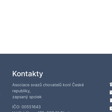
Kontakty
Asociace svazů chovatelů koní České
republiky,
í
zapsaný spolek
IČO: 00551643