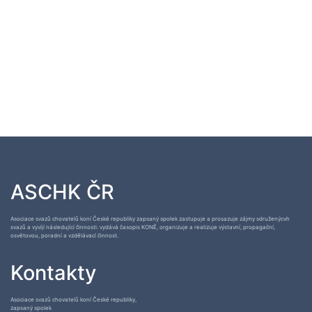
ASCHK ČR
Asociace svazů chovatelů koní České republiky zapsaný spolek zastupuje a prosazuje zájmy sdruženýcvh
svazů a vyvíjí následující činnosti: vydává časopis KONĚ, organizuje a realizuje výstavní, propagační,
osvětovou, poradní a vzdělávací činnost.
Kontakty
Asociace svazů chovatelů koní České republiky,
zapsaný spolek