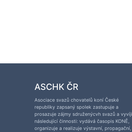
ASCHK ČR
Asociace svazů chovatelů koní České
republiky zapsaný spolek zastupuje a
prosazuje zájmy sdruženýcvh svazů a vyvíj
následující činnosti: vydává časopis KONĚ,
organizuje a realizuje výstavní, propagační,