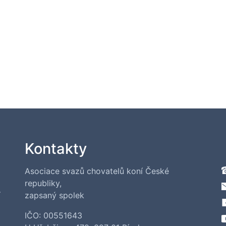
Kontakty
Asociace svazů chovatelů koní České
republiky,
í
zapsaný spolek
IČO: 00551643