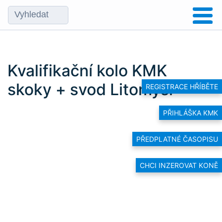
Kvalifikační kolo KMK
skoky + svod Litomyšl
REGISTRACE HŘÍBĚTE
PŘIHLÁŠKA KMK
PŘEDPLATNÉ ČASOPISU
CHCI INZEROVAT KONĚ