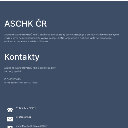
ASCHK ČR
Asociace svazů chovatelů koní České republiky zapsaný spolek zastupuje a prosazuje zájmy sdruženýcvh
svazů a vyvíjí následující činnosti: vydává časopis KONĚ, organizuje a realizuje výstavní, propagační,
osvětovou, poradní a vzdělávací činnost.
Kontakty
Asociace svazů chovatelů koní České republiky,
zapsaný spolek
IČO: 00551643
U Hřebčince 479, 397 01 Písek
+420 382 210 644
info@aschk.cz
www.facebook.com/aschkcr/