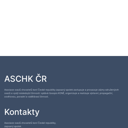
ASCHK ČR
Asociace svazů chovatelů koní České republiky zapsaný spolek zastupuje a prosazuje zájmy sdruženýcvh
svazů a vyvíjí následující činnosti: vydává časopis KONĚ, organizuje a realizuje výstavní, propagační,
osvětovou, poradní a vzdělávací činnost.
Kontakty
Asociace svazů chovatelů koní České republiky,
zapsaný spolek