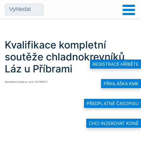
Kvalifikace kompletní
soutěže chladnokrevníků
REGISTRACE HŘÍBĚTE
Láz u Příbrami
Kontaktní osoba p. Jura 731199377.
PŘIHLÁŠKA KMK
PŘEDPLATNÉ ČASOPISU
CHCI INZEROVAT KONĚ