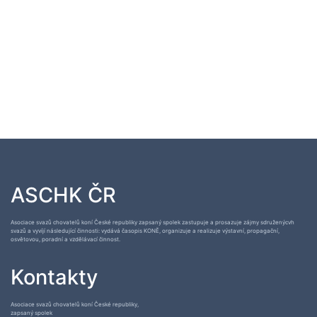
ASCHK ČR
Asociace svazů chovatelů koní České republiky zapsaný spolek zastupuje a prosazuje zájmy sdruženýcvh
svazů a vyvíjí následující činnosti: vydává časopis KONĚ, organizuje a realizuje výstavní, propagační,
osvětovou, poradní a vzdělávací činnost.
Kontakty
Asociace svazů chovatelů koní České republiky,
zapsaný spolek