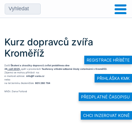
Kurz dopravců zvířa
Kroměříž
REGISTRACE HŘÍBĚTE
Další
Školení a zkoušky dopravců zvířat proběhnou dne
26
. září 2025,
opět v prostorách
Tauferovy střední odborné školy veterinární v Kroměříži
.
Zájemci se mohou přihlásit na:
e-mailové adrese:
info@f-varia.cz
PŘIHLÁŠKA KMK
nebo
na tel.termínu školeníčísle
605 260 784
MVDr. Dana Foitová
PŘEDPLATNÉ ČASOPISU
CHCI INZEROVAT KONĚ