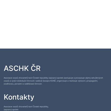
ASCHK ČR
Asociace svazů chovatelů koní České republiky zapsaný spolek zastupuje a prosazuje zájmy sdruženýcvh
svazů a vyvíjí následující činnosti: vydává časopis KONĚ, organizuje a realizuje výstavní, propagační,
osvětovou, poradní a vzdělávací činnost.
Kontakty
Asociace svazů chovatelů koní České republiky,
zapsaný spolek