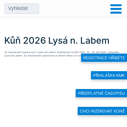
Kůň 2026 Lysá n. Labem
33. mezinárodní výstava koní v Lysé nad Labem. Podrobnosti na
Kůň 2026 · 18. – 20. září 2026 · Výstaviště
Lysá nad Labem · 33. mezinárodní výstava koní a veletrh všeho co k nim patří · Výstaviště Lysá nad Labem
REGISTRACE HŘÍBĚTE
PŘIHLÁŠKA KMK
PŘEDPLATNÉ ČASOPISU
CHCI INZEROVAT KONĚ