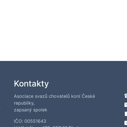
Kontakty
Asociace svazů chovatelů koní České
republiky,
í
zapsaný spolek
IČO: 00551643