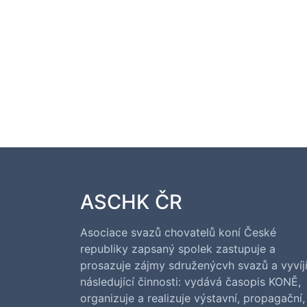
ASCHK ČR
Asociace svazů chovatelů koní České
republiky zapsaný spolek zastupuje a
prosazuje zájmy sdruženýcvh svazů a vyvíj
následující činnosti: vydává časopis KONĚ,
organizuje a realizuje výstavní, propagační,