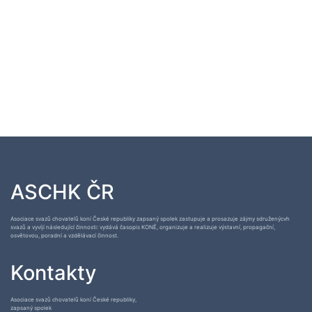
ASCHK ČR
Asociace svazů chovatelů koní České republiky zapsaný spolek zastupuje a prosazuje zájmy sdruženýcvh
svazů a vyvíjí následující činnosti: vydává časopis KONĚ, organizuje a realizuje výstavní, propagační,
osvětovou, poradní a vzdělávací činnost.
Kontakty
Asociace svazů chovatelů koní České republiky,
zapsaný spolek