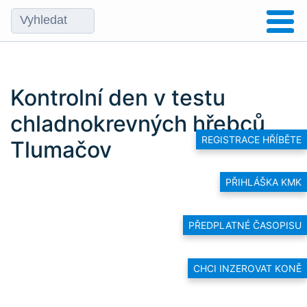
Kontrolní den v testu
chladnokrevných hřebců
REGISTRACE HŘÍBĚTE
Tlumačov
PŘIHLÁŠKA KMK
PŘEDPLATNÉ ČASOPISU
CHCI INZEROVAT KONĚ