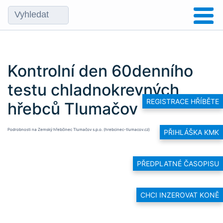
Kontrolní den 60denního
testu chladnokrevných
REGISTRACE HŘÍBĚTE
hřebců Tlumačov
Podrobnosti na
Zemský hřebčinec Tlumačov s.p.o. (hrebcinec-tlumacov.cz)
PŘIHLÁŠKA KMK
PŘEDPLATNÉ ČASOPISU
CHCI INZEROVAT KONĚ