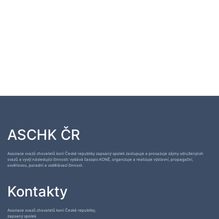
ASCHK ČR
Asociace svazů chovatelů koní České republiky zapsaný spolek zastupuje a prosazuje zájmy sdruženýcvh
svazů a vyvíjí následující činnosti: vydává časopis KONĚ, organizuje a realizuje výstavní, propagační,
osvětovou, poradní a vzdělávací činnost.
Kontakty
Asociace svazů chovatelů koní České republiky,
zapsaný spolek