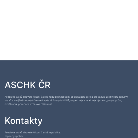
ASCHK ČR
Asociace svazů chovatelů koní České republiky zapsaný spolek zastupuje a prosazuje zájmy sdruženýcvh
svazů a vyvíjí následující činnosti: vydává časopis KONĚ, organizuje a realizuje výstavní, propagační,
osvětovou, poradní a vzdělávací činnost.
Kontakty
Asociace svazů chovatelů koní České republiky,
zapsaný spolek