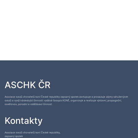
ASCHK ČR
Asociace svazů chovatelů koní České republiky zapsaný spolek zastupuje a prosazuje zájmy sdruženýcvh
svazů a vyvíjí následující činnosti: vydává časopis KONĚ, organizuje a realizuje výstavní, propagační,
osvětovou, poradní a vzdělávací činnost.
Kontakty
Asociace svazů chovatelů koní České republiky,
zapsaný spolek