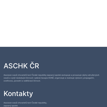
ASCHK ČR
Asociace svazů chovatelů koní České republiky zapsaný spolek zastupuje a prosazuje zájmy sdruženýcvh
svazů a vyvíjí následující činnosti: vydává časopis KONĚ, organizuje a realizuje výstavní, propagační,
osvětovou, poradní a vzdělávací činnost.
Kontakty
Asociace svazů chovatelů koní České republiky,
zapsaný spolek