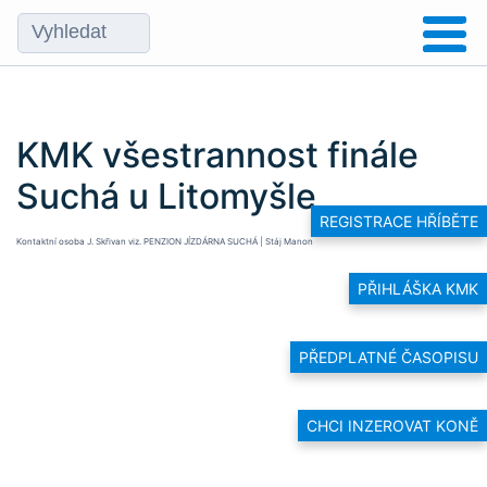
KMK všestrannost finále
Suchá u Litomyšle
REGISTRACE HŘÍBĚTE
Kontaktní osoba J. Skřivan viz.
PENZION JÍZDÁRNA SUCHÁ | Stáj Manon
PŘIHLÁŠKA KMK
PŘEDPLATNÉ ČASOPISU
CHCI INZEROVAT KONĚ