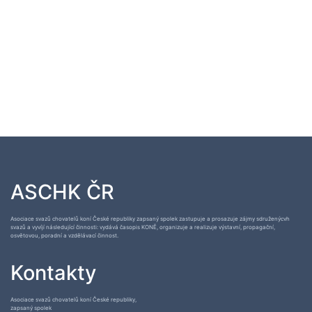
ASCHK ČR
Asociace svazů chovatelů koní České republiky zapsaný spolek zastupuje a prosazuje zájmy sdruženýcvh
svazů a vyvíjí následující činnosti: vydává časopis KONĚ, organizuje a realizuje výstavní, propagační,
osvětovou, poradní a vzdělávací činnost.
Kontakty
Asociace svazů chovatelů koní České republiky,
zapsaný spolek