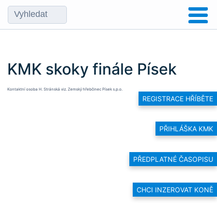
KMK skoky finále Písek
Kontaktní osoba H. Stránská viz.
Zemský hřebčinec Písek s.p.o.
REGISTRACE HŘÍBĚTE
PŘIHLÁŠKA KMK
PŘEDPLATNÉ ČASOPISU
CHCI INZEROVAT KONĚ