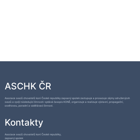
ASCHK ČR
Asociace svazů chovatelů koní České republiky zapsaný spolek zastupuje a prosazuje zájmy sdruženýcvh
svazů a vyvíjí následující činnosti: vydává časopis KONĚ, organizuje a realizuje výstavní, propagační,
osvětovou, poradní a vzdělávací činnost.
Kontakty
Asociace svazů chovatelů koní České republiky,
zapsaný spolek