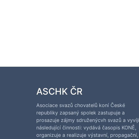
ASCHK ČR
Asociace svazů chovatelů koní České
republiky zapsaný spolek zastupuje a
prosazuje zájmy sdruženýcvh svazů a vyvíj
následující činnosti: vydává časopis KONĚ,
organizuje a realizuje výstavní, propagační,