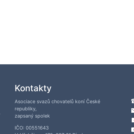
Kontakty
Asociace svazů chovatelů koní České
republiky,
í
zapsaný spolek
IČO: 00551643