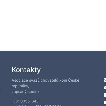
Kontakty
Asociace svazů chovatelů koní České
republiky,
í
zapsaný spolek
IČO: 00551643