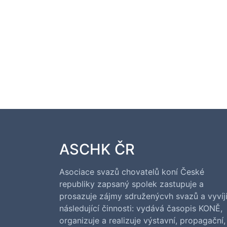
ASCHK ČR
Asociace svazů chovatelů koní České
republiky zapsaný spolek zastupuje a
prosazuje zájmy sdruženýcvh svazů a vyvíj
následující činnosti: vydává časopis KONĚ,
organizuje a realizuje výstavní, propagační,