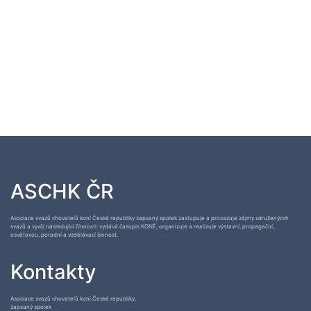
ASCHK ČR
Asociace svazů chovatelů koní České republiky zapsaný spolek zastupuje a prosazuje zájmy sdruženýcvh
svazů a vyvíjí následující činnosti: vydává časopis KONĚ, organizuje a realizuje výstavní, propagační,
osvětovou, poradní a vzdělávací činnost.
Kontakty
Asociace svazů chovatelů koní České republiky,
zapsaný spolek