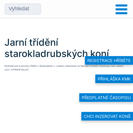
Jarní třídění
starokladrubských koní
REGISTRACE HŘÍBĚTE
Podrobnosti k jarnímu třídění v Kladrubech n. Labem naleznete na
Národní hřebčín Kladruby nad Labem,
s.p.o. (nhkladruby.cz)
PŘIHLÁŠKA KMK
PŘEDPLATNÉ ČASOPISU
CHCI INZEROVAT KONĚ