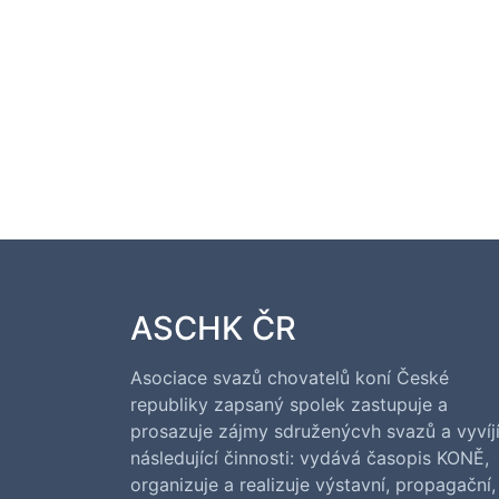
ASCHK ČR
Asociace svazů chovatelů koní České
republiky zapsaný spolek zastupuje a
prosazuje zájmy sdruženýcvh svazů a vyvíj
následující činnosti: vydává časopis KONĚ,
organizuje a realizuje výstavní, propagační,