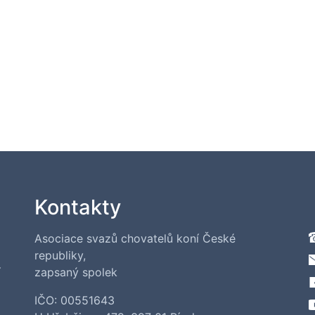
Kontakty
Asociace svazů chovatelů koní České
republiky,
í
zapsaný spolek
IČO: 00551643