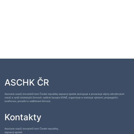
ASCHK ČR
Asociace svazů chovatelů koní České republiky zapsaný spolek zastupuje a prosazuje zájmy sdruženýcvh
svazů a vyvíjí následující činnosti: vydává časopis KONĚ, organizuje a realizuje výstavní, propagační,
osvětovou, poradní a vzdělávací činnost.
Kontakty
Asociace svazů chovatelů koní České republiky,
zapsaný spolek