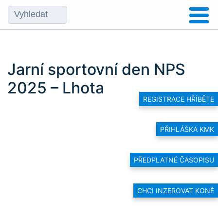
Jarní sportovní den NPS
2025 – Lhota
REGISTRACE HŘÍBĚTE
PŘIHLÁŠKA KMK
PŘEDPLATNÉ ČASOPISU
CHCI INZEROVAT KONĚ