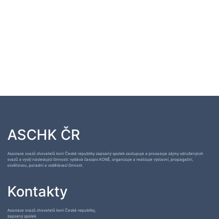
ASCHK ČR
Asociace svazů chovatelů koní České republiky zapsaný spolek zastupuje a prosazuje zájmy sdruženýcvh
svazů a vyvíjí následující činnosti: vydává časopis KONĚ, organizuje a realizuje výstavní, propagační,
osvětovou, poradní a vzdělávací činnost.
Kontakty
Asociace svazů chovatelů koní České republiky,
zapsaný spolek