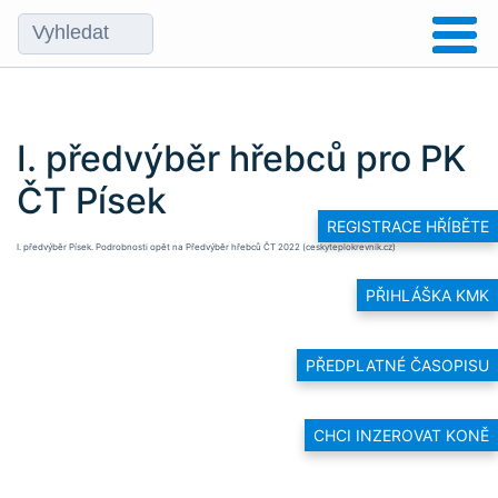
I. předvýběr hřebců pro PK
ČT Písek
REGISTRACE HŘÍBĚTE
I. předvýběr Písek. Podrobnosti opět na
Předvýběr hřebců ČT 2022 (ceskyteplokrevnik.cz)
PŘIHLÁŠKA KMK
PŘEDPLATNÉ ČASOPISU
CHCI INZEROVAT KONĚ