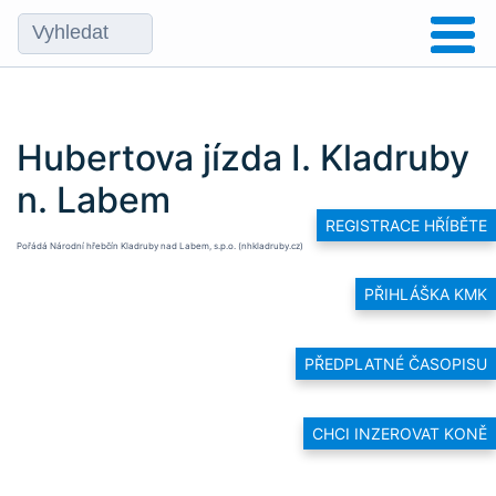
Hubertova jízda I. Kladruby
n. Labem
REGISTRACE HŘÍBĚTE
Pořádá
Národní hřebčín Kladruby nad Labem, s.p.o. (nhkladruby.cz)
PŘIHLÁŠKA KMK
PŘEDPLATNÉ ČASOPISU
CHCI INZEROVAT KONĚ