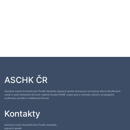
ASCHK ČR
Asociace svazů chovatelů koní České republiky zapsaný spolek zastupuje a prosazuje zájmy sdruženýcvh
svazů a vyvíjí následující činnosti: vydává časopis KONĚ, organizuje a realizuje výstavní, propagační,
osvětovou, poradní a vzdělávací činnost.
Kontakty
Asociace svazů chovatelů koní České republiky,
zapsaný spolek