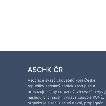
ASCHK ČR
Asociace svazů chovatelů koní České
republiky zapsaný spolek zastupuje a
prosazuje zájmy sdruženýcvh svazů a vyvíj
následující činnosti: vydává časopis KONĚ,
organizuje a realizuje výstavní, propagační,