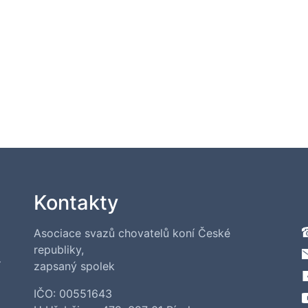
Kontakty
Asociace svazů chovatelů koní České
republiky,
í
zapsaný spolek
IČO: 00551643