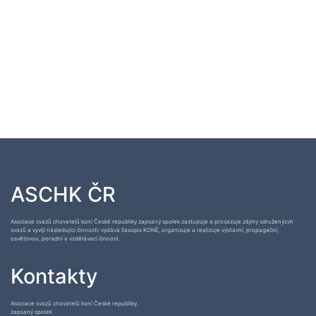
ASCHK ČR
Asociace svazů chovatelů koní České republiky zapsaný spolek zastupuje a prosazuje zájmy sdruženýcvh
svazů a vyvíjí následující činnosti: vydává časopis KONĚ, organizuje a realizuje výstavní, propagační,
osvětovou, poradní a vzdělávací činnost.
Kontakty
Asociace svazů chovatelů koní České republiky,
zapsaný spolek