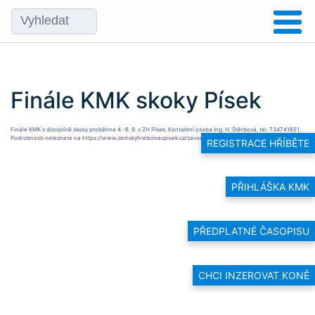
Finále KMK skoky Písek
Finále KMK v disciplíně skoky proběhne 4.-6. 9. v ZH Písek. Kontaktní osoba Ing. H. Štěrbová, tel. 734741651.
Podrobnosti neleznete na
https://www.zemskyhrebcinecpisek.cz/zavody.
REGISTRACE HŘÍBĚTE
PŘIHLÁŠKA KMK
PŘEDPLATNÉ ČASOPISU
CHCI INZEROVAT KONĚ