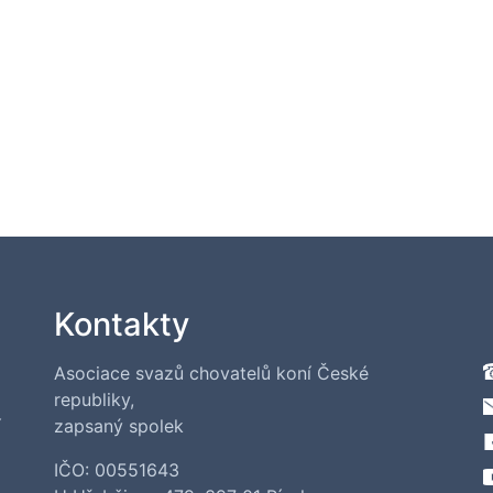
Kontakty
Asociace svazů chovatelů koní České
republiky,
í
zapsaný spolek
IČO: 00551643