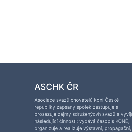
ASCHK ČR
Asociace svazů chovatelů koní České
republiky zapsaný spolek zastupuje a
prosazuje zájmy sdruženýcvh svazů a vyvíj
následující činnosti: vydává časopis KONĚ,
organizuje a realizuje výstavní, propagační,