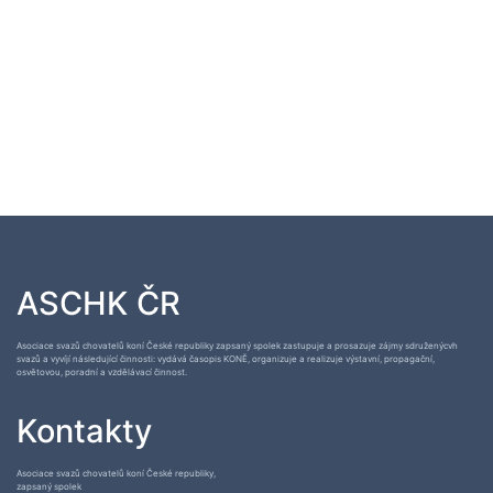
ASCHK ČR
Asociace svazů chovatelů koní České republiky zapsaný spolek zastupuje a prosazuje zájmy sdruženýcvh
svazů a vyvíjí následující činnosti: vydává časopis KONĚ, organizuje a realizuje výstavní, propagační,
osvětovou, poradní a vzdělávací činnost.
Kontakty
Asociace svazů chovatelů koní České republiky,
zapsaný spolek