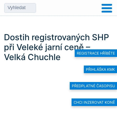
Dostih registrovaných SHP
při Veleké jarní ceně –
REGISTRACE HŘÍBĚTE
Velká Chuchle
PŘIHLÁŠKA KMK
PŘEDPLATNÉ ČASOPISU
CHCI INZEROVAT KONĚ