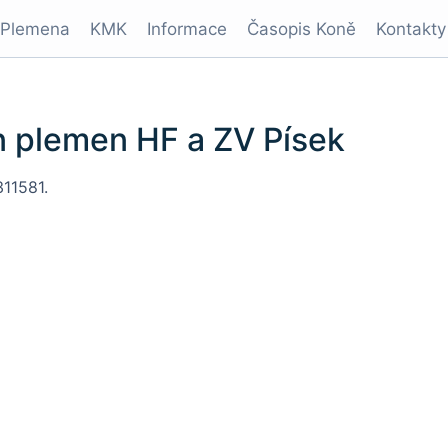
Plemena
KMK
Informace
Časopis Koně
Kontakty
n plemen HF a ZV Písek
311581.