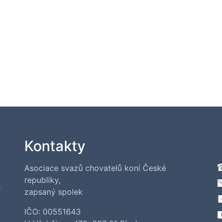
Kontakty
Asociace svazů chovatelů koní České
republiky,
í
zapsaný spolek
IČO: 00551643