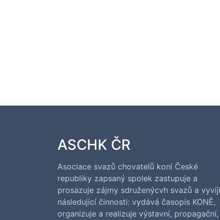
ASCHK ČR
Asociace svazů chovatelů koní České
republiky zapsaný spolek zastupuje a
prosazuje zájmy sdruženýcvh svazů a vyvíj
následující činnosti: vydává časopis KONĚ,
organizuje a realizuje výstavní, propagační,