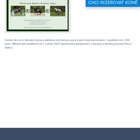
CHCI INZEROVAT KONĚ
Zveme vás na 6. Národní výstavu plemene connemara pony a part bred connemara ( s podílem min. 25%
krve ). Během dne proběhne již 2. ročník CACP sportovního šampionátu v drezuře a Working Hunter Pony (
skoky ).