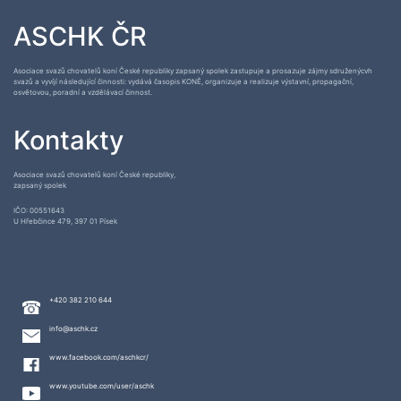
ASCHK ČR
Asociace svazů chovatelů koní České republiky zapsaný spolek zastupuje a prosazuje zájmy sdruženýcvh
svazů a vyvíjí následující činnosti: vydává časopis KONĚ, organizuje a realizuje výstavní, propagační,
osvětovou, poradní a vzdělávací činnost.
Kontakty
Asociace svazů chovatelů koní České republiky,
zapsaný spolek
IČO: 00551643
U Hřebčince 479, 397 01 Písek
+420 382 210 644
info@aschk.cz
www.facebook.com/aschkcr/
www.youtube.com/user/aschk