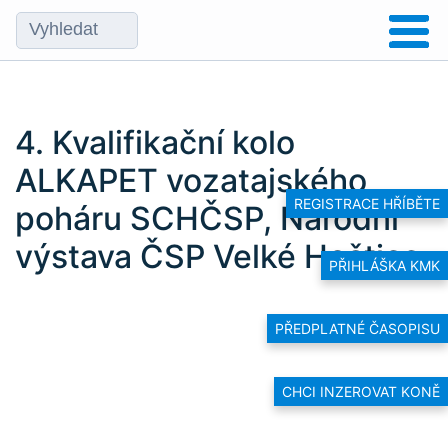
4. Kvalifikační kolo
ALKAPET vozatajského
REGISTRACE HŘÍBĚTE
poháru SCHČSP, Národní
výstava ČSP Velké Hoštice
PŘIHLÁŠKA KMK
PŘEDPLATNÉ ČASOPISU
CHCI INZEROVAT KONĚ