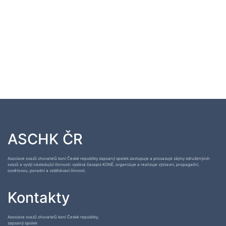
ASCHK ČR
Asociace svazů chovatelů koní České republiky zapsaný spolek zastupuje a prosazuje zájmy sdruženýcvh
svazů a vyvíjí následující činnosti: vydává časopis KONĚ, organizuje a realizuje výstavní, propagační,
osvětovou, poradní a vzdělávací činnost.
Kontakty
Asociace svazů chovatelů koní České republiky,
zapsaný spolek