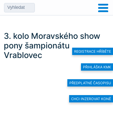
3. kolo Moravského show
pony šampionátu
REGISTRACE HŘÍBĚTE
Vrablovec
PŘIHLÁŠKA KMK
PŘEDPLATNÉ ČASOPISU
CHCI INZEROVAT KONĚ