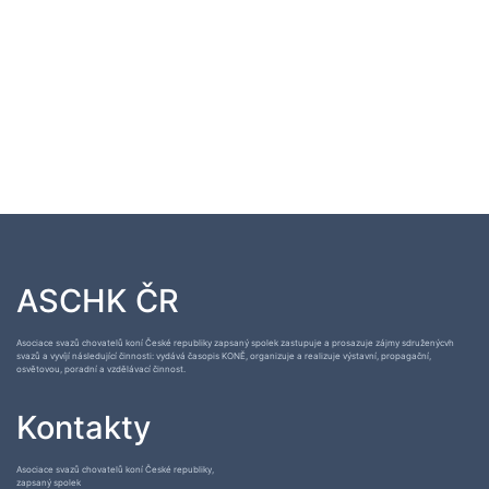
ASCHK ČR
Asociace svazů chovatelů koní České republiky zapsaný spolek zastupuje a prosazuje zájmy sdruženýcvh
svazů a vyvíjí následující činnosti: vydává časopis KONĚ, organizuje a realizuje výstavní, propagační,
osvětovou, poradní a vzdělávací činnost.
Kontakty
Asociace svazů chovatelů koní České republiky,
zapsaný spolek