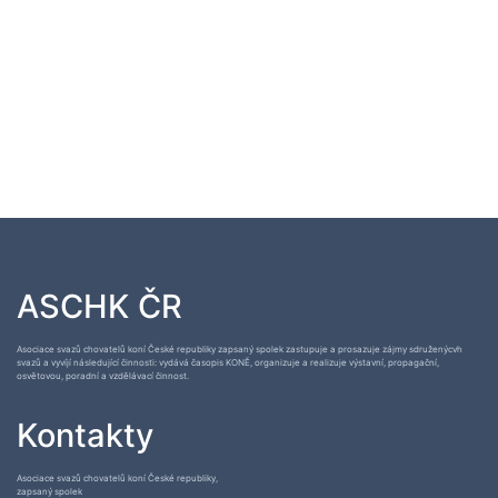
ASCHK ČR
Asociace svazů chovatelů koní České republiky zapsaný spolek zastupuje a prosazuje zájmy sdruženýcvh
svazů a vyvíjí následující činnosti: vydává časopis KONĚ, organizuje a realizuje výstavní, propagační,
osvětovou, poradní a vzdělávací činnost.
Kontakty
Asociace svazů chovatelů koní České republiky,
zapsaný spolek