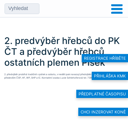
2. predvýběr hřebců do PK
ČT a předvýběr hřebců
REGISTRACE HŘÍBĚTE
ostatních plemen Písek
2. předvýběr probíhá tradičně v pátek a sobotu, v neděli pak navazují předvýběry hřebců ostatních plemen,
PŘIHLÁŠKA KMK
především ČSP, HF, WP, SHP a IC. Kontaktní osoba Lucie Schlehoferová tel. 739443228.
PŘEDPLATNÉ ČASOPISU
CHCI INZEROVAT KONĚ