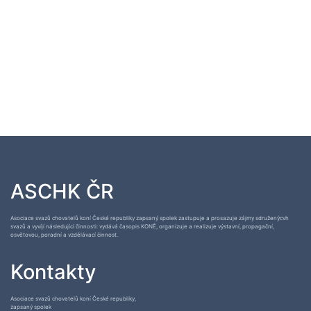
ASCHK ČR
Asociace svazů chovatelů koní České republiky zapsaný spolek zastupuje a prosazuje zájmy sdruženýcvh
svazů a vyvíjí následující činnosti: vydává časopis KONĚ, organizuje a realizuje výstavní, propagační,
osvětovou, poradní a vzdělávací činnost.
Kontakty
Asociace svazů chovatelů koní České republiky,
zapsaný spolek