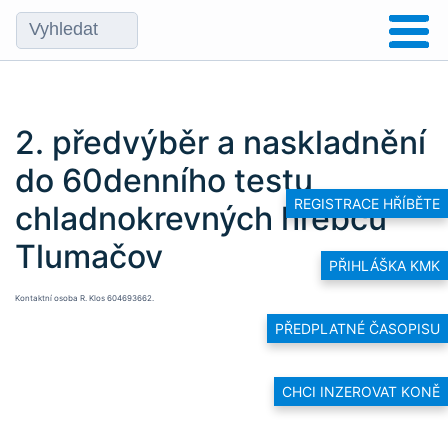
2. předvýběr a naskladnění
do 60denního testu
REGISTRACE HŘÍBĚTE
chladnokrevných hřebců
Tlumačov
PŘIHLÁŠKA KMK
Kontaktní osoba R. Klos 604693662.
PŘEDPLATNÉ ČASOPISU
CHCI INZEROVAT KONĚ