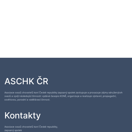
ASCHK ČR
Asociace svazů chovatelů koní České republiky zapsaný spolek zastupuje a prosazuje zájmy sdruženýcvh
svazů a vyvíjí následující činnosti: vydává časopis KONĚ, organizuje a realizuje výstavní, propagační,
osvětovou, poradní a vzdělávací činnost.
Kontakty
Asociace svazů chovatelů koní České republiky,
zapsaný spolek