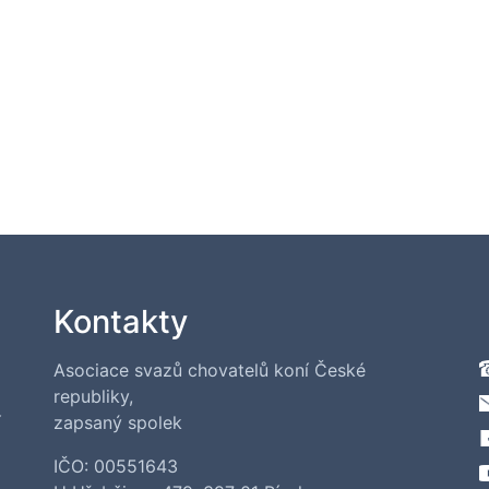
Kontakty
Asociace svazů chovatelů koní České
republiky,
í
zapsaný spolek
IČO: 00551643