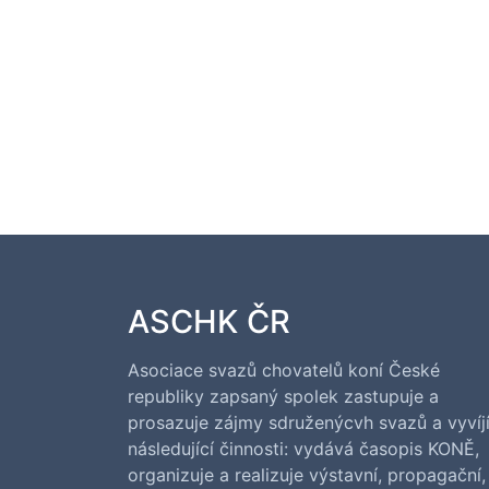
ASCHK ČR
Asociace svazů chovatelů koní České
republiky zapsaný spolek zastupuje a
prosazuje zájmy sdruženýcvh svazů a vyvíj
následující činnosti: vydává časopis KONĚ,
organizuje a realizuje výstavní, propagační,