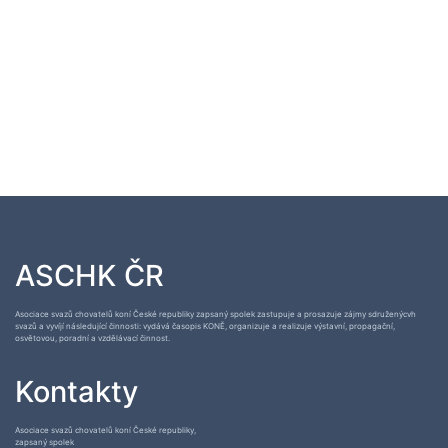
ASCHK ČR
Asociace svazů chovatelů koní České republiky zapsaný spolek zastupuje a prosazuje zájmy sdruženýcvh
svazů a vyvíjí následující činnosti: vydává časopis KONĚ, organizuje a realizuje výstavní, propagační,
osvětovou, poradní a vzdělávací činnost.
Kontakty
Asociace svazů chovatelů koní České republiky,
zapsaný spolek