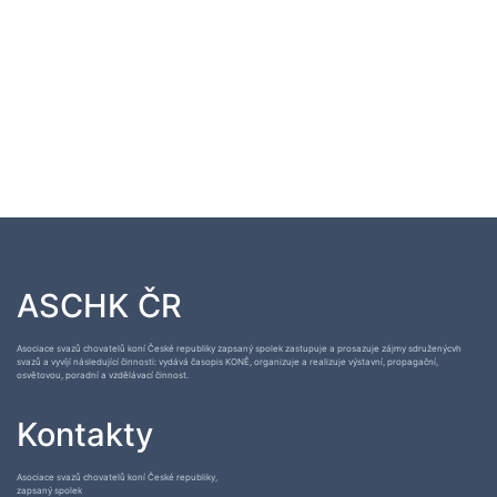
ASCHK ČR
Asociace svazů chovatelů koní České republiky zapsaný spolek zastupuje a prosazuje zájmy sdruženýcvh
svazů a vyvíjí následující činnosti: vydává časopis KONĚ, organizuje a realizuje výstavní, propagační,
osvětovou, poradní a vzdělávací činnost.
Kontakty
Asociace svazů chovatelů koní České republiky,
zapsaný spolek