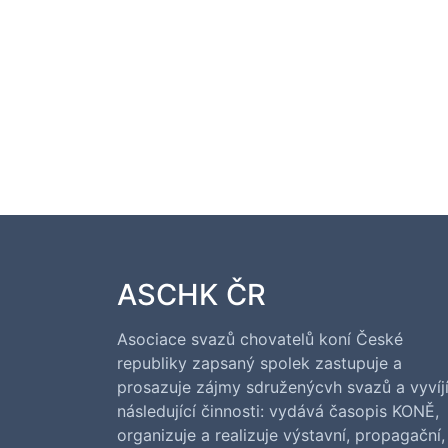
ASCHK ČR
Asociace svazů chovatelů koní České
republiky zapsaný spolek zastupuje a
prosazuje zájmy sdruženýcvh svazů a vyvíj
následující činnosti: vydává časopis KONĚ,
organizuje a realizuje výstavní, propagační,