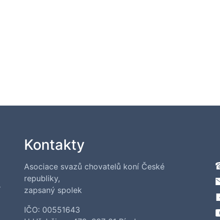
Kontakty
Asociace svazů chovatelů koní České
republiky,
í
zapsaný spolek
IČO: 00551643