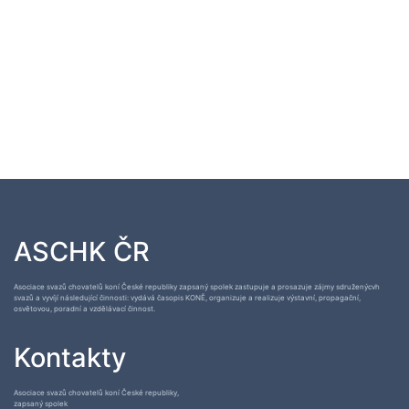
ASCHK ČR
Asociace svazů chovatelů koní České republiky zapsaný spolek zastupuje a prosazuje zájmy sdruženýcvh
svazů a vyvíjí následující činnosti: vydává časopis KONĚ, organizuje a realizuje výstavní, propagační,
osvětovou, poradní a vzdělávací činnost.
Kontakty
Asociace svazů chovatelů koní České republiky,
zapsaný spolek