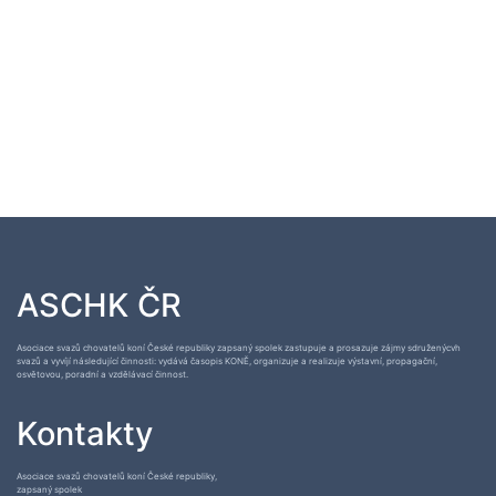
ASCHK ČR
Asociace svazů chovatelů koní České republiky zapsaný spolek zastupuje a prosazuje zájmy sdruženýcvh
svazů a vyvíjí následující činnosti: vydává časopis KONĚ, organizuje a realizuje výstavní, propagační,
osvětovou, poradní a vzdělávací činnost.
Kontakty
Asociace svazů chovatelů koní České republiky,
zapsaný spolek