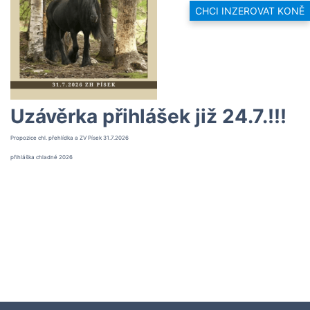
CHCI INZEROVAT KONĚ
Uzávěrka přihlášek již 24.7.!!!
Propozice chl. přehlídka a ZV Písek 31.7.2026
přihláška chladné 2026