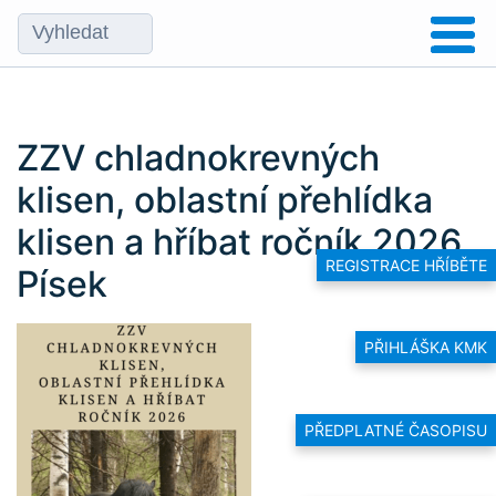
ZZV chladnokrevných
klisen, oblastní přehlídka
klisen a hříbat ročník 2026
REGISTRACE HŘÍBĚTE
Písek
PŘIHLÁŠKA KMK
PŘEDPLATNÉ ČASOPISU