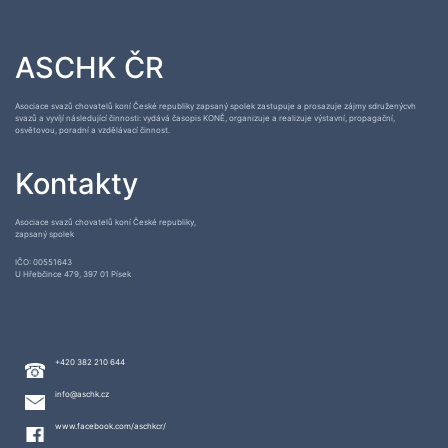
ASCHK ČR
Asociace svazů chovatelů koní České republiky zapsaný spolek zastupuje a prosazuje zájmy sdruženýcvh
svazů a vyvíjí následující činnosti: vydává časopis KONĚ, organizuje a realizuje výstavní, propagační,
osvětovou, poradní a vzdělávací činnost.
Kontakty
Asociace svazů chovatelů koní České republiky,
zapsaný spolek
IČO: 00551643
U Hřebčince 479, 397 01 Písek
+420 382 210 644
info@aschk.cz
www.facebook.com/aschkcr/