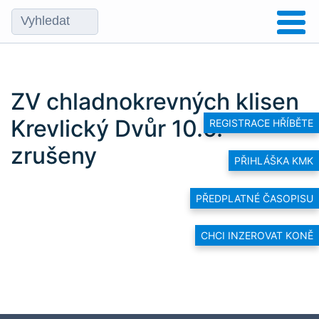
ZV chladnokrevných klisen
Krevlický Dvůr 10.5. –
REGISTRACE HŘÍBĚTE
zrušeny
PŘIHLÁŠKA KMK
PŘEDPLATNÉ ČASOPISU
CHCI INZEROVAT KONĚ