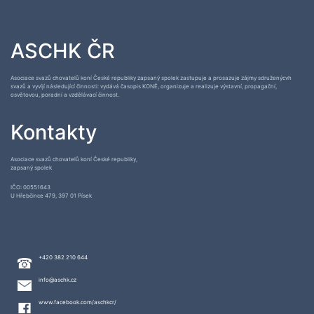
ASCHK ČR
Asociace svazů chovatelů koní České republiky zapsaný spolek zastupuje a prosazuje zájmy sdruženýcvh
svazů a vyvíjí následující činnosti: vydává časopis KONĚ, organizuje a realizuje výstavní, propagační,
osvětovou, poradní a vzdělávací činnost.
Kontakty
Asociace svazů chovatelů koní České republiky,
zapsaný spolek
IČO: 00551643
U Hřebčince 479, 397 01 Písek
+420 382 210 644
info@aschk.cz
www.facebook.com/aschkcr/