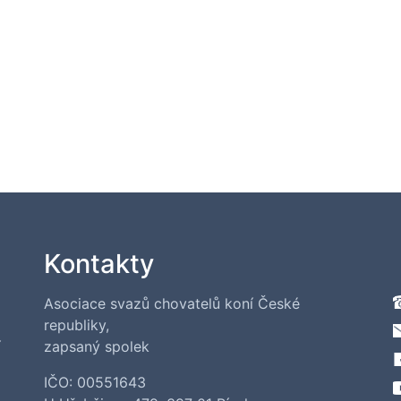
Kontakty
Asociace svazů chovatelů koní České
republiky,
í
zapsaný spolek
IČO: 00551643