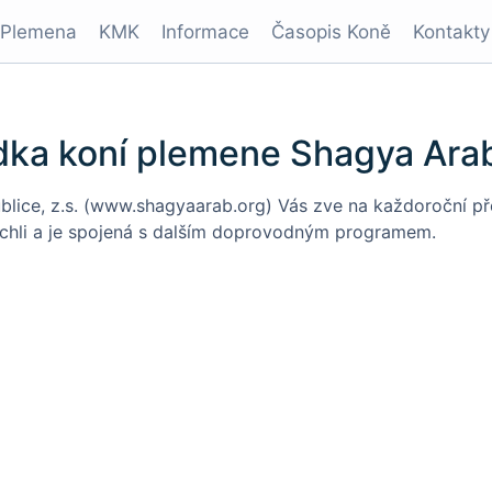
Plemena
KMK
Informace
Časopis Koně
Kontakty
ídka koní plemene Shagya Ara
ice, z.s. (www.shagyaarab.org) Vás zve na každoroční přeh
uchli a je spojená s dalším doprovodným programem.