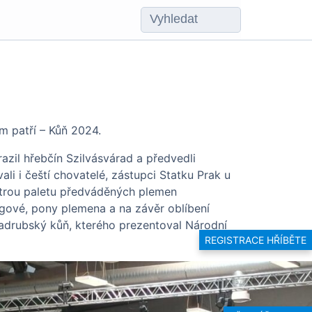
m patří – Kůň 2024.
azil hřebčín Szilvásvárad a předvedli
i i čeští chovatelé, zástupci Statku Prak u
strou paletu předváděných plemen
ingové, pony plemena a na závěr oblíbení
ladrubský kůň, kterého prezentoval Národní
REGISTRACE HŘÍBĚTE