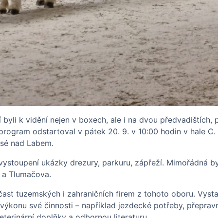
í byli k vidění nejen v boxech, ale i na dvou předvadištích,
rogram odstartoval v pátek 20. 9. v 10:00 hodin v hale C. 
Lysé nad Labem.
ystoupení ukázky drezury, parkuru, zápřeží. Mimořádná byl
u a Tlumačova.
ast tuzemských i zahraničních firem z tohoto oboru. Vysta
k výkonu své činnosti – například jezdecké potřeby, přepravn
terinární doplňky a odbornou literaturu.