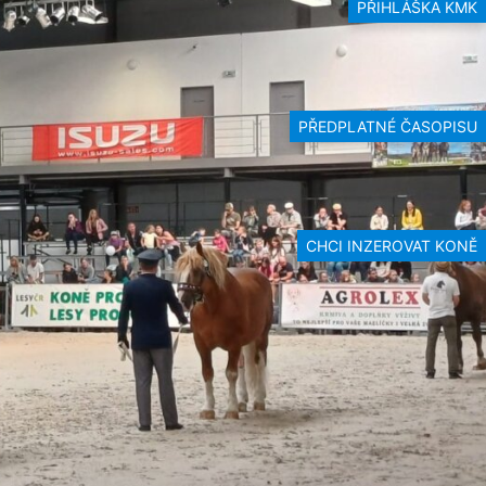
PŘIHLÁŠKA KMK
PŘEDPLATNÉ ČASOPISU
CHCI INZEROVAT KONĚ