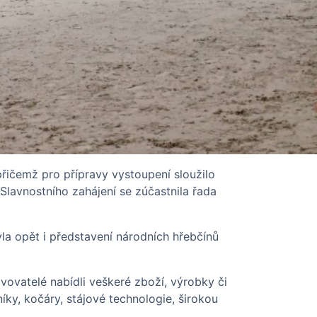
 přičemž pro přípravy vystoupení sloužilo
Slavnostního zahájení se zúčastnila řada
a opět i představení národních hřebčínů
vovatelé nabídli veškeré zboží, výrobky či
íky, kočáry, stájové technologie, širokou