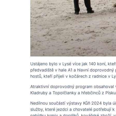
Ustájeno bylo v Lysé více jak 140 koní, kteř
předvadiště v hale A1 a hlavní doprovodný p
hostů, kteří přijeli v kočárech z radnice v 
Atraktivní doprovodný program obsahoval v
Kladruby a Topolčianky a hřebčinců z Písk
Nedílnou součástí výstavy Kůň 2024 byla úč
služby, které jezdci a chovatelé potřebují 
nabídku krmiv a doplňků, kovářské zboží, ve