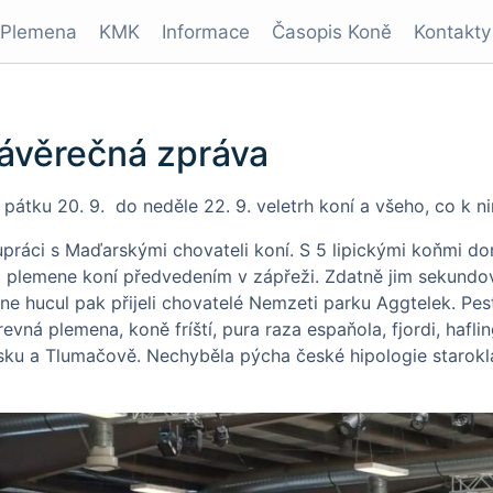
Plemena
KMK
Informace
Časopis Koně
Kontakty
ávěrečná zpráva
pátku 20. 9. do neděle 22. 9. veletrh koní a všeho, co k ni
práci s Maďarskými chovateli koní. S 5 lipickými koňmi dor
plemene koní předvedením v zápřeži. Zdatně jim sekundoval
 hucul pak přijeli chovatelé Nemzeti parku Aggtelek. Pe
revná plemena, koně fríští, pura raza espaňola, fjordi, hafl
Písku a Tlumačově. Nechyběla pýcha české hipologie starok