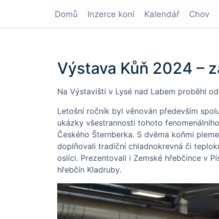
Domů
Inzerce koní
Kalendář
Chov
Výstava Kůň 2024 – z
Na Výstavišti v Lysé nad Labem proběhl od 
Letošní ročník byl věnován především spolu
ukázky všestrannosti tohoto fenomenálního 
Českého Šternberka. S dvěma koňmi plemene
doplňovali tradiční chladnokrevná či teplok
oslíci. Prezentovali i Zemské hřebčince v 
hřebčín Kladruby.