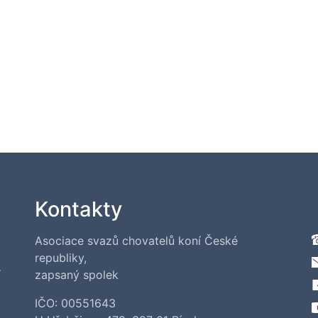
Kontakty
Asociace svazů chovatelů koní České
republiky,
í
zapsaný spolek
IČO: 00551643