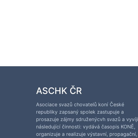
ASCHK ČR
Asociace svazů chovatelů koní České
republiky zapsaný spolek zastupuje a
prosazuje zájmy sdruženýcvh svazů a vyvíj
následující činnosti: vydává časopis KONĚ,
organizuje a realizuje výstavní, propagační,