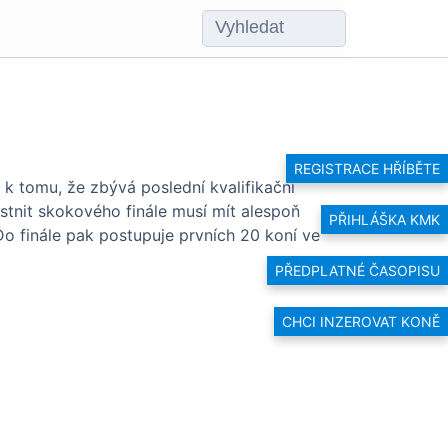
REGISTRACE HŘÍBĚTE
k tomu, že zbývá poslední kvalifikační
stnit skokového finále musí mít alespoň
PŘIHLÁŠKA KMK
Do finále pak postupuje prvních 20 koní ve
PŘEDPLATNÉ ČASOPISU
CHCI INZEROVAT KONĚ